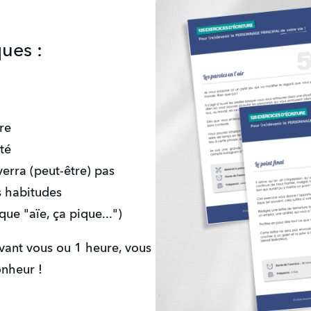
ues :
ire
té
verra (peut-être) pas
s habitudes
ue "aïe, ça pique...")
vant vous ou 1 heure, vous 
onheur !