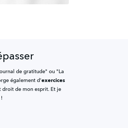
épasser
urnal de gratitude" ou "La 
gorge également d'
exercices 
t droit de mon esprit. Et je 
 !