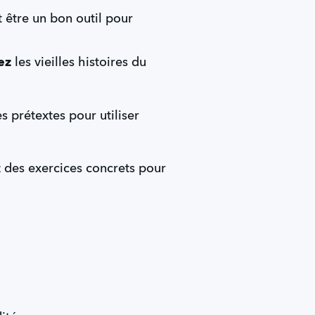
t être un bon outil pour 
ez 
les vieilles histoires du 
 prétextes pour utiliser 
Vous ne vous sentez pas encore mûr pour écrire un roman, et vous recherchez des exercices concrets pour 